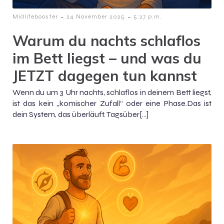
-
-
Midlifebooster
24 November 2025
5:27 p.m.
Warum du nachts schlaflos
im Bett liegst – und was du
JETZT dagegen tun kannst
Wenn du um 3 Uhr nachts, schlaflos in deinem Bett liegst,
ist das kein „komischer Zufall“ oder eine Phase.Das ist
dein System, das überläuft. Tagsüber[…]